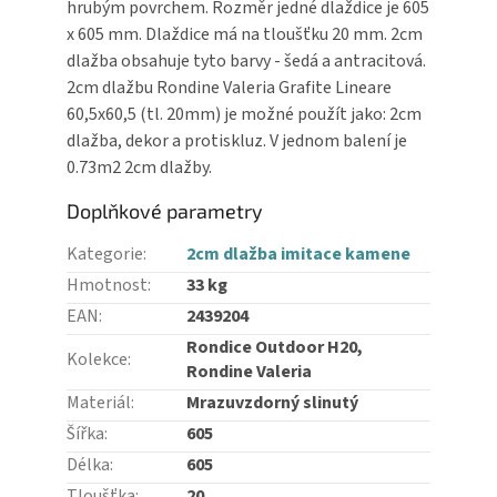
hrubým povrchem. Rozměr jedné dlaždice je 605
x 605 mm. Dlaždice má na tloušťku 20 mm. 2cm
dlažba obsahuje tyto barvy - šedá a antracitová.
2cm dlažbu Rondine Valeria Grafite Lineare
60,5x60,5 (tl. 20mm) je možné použít jako: 2cm
dlažba, dekor a protiskluz. V jednom balení je
0.73m2 2cm dlažby.
Doplňkové parametry
Kategorie
:
2cm dlažba imitace kamene
Hmotnost
:
33 kg
EAN
:
2439204
Rondice Outdoor H20,
Kolekce
:
Rondine Valeria
Materiál
:
Mrazuvzdorný slinutý
Šířka
:
605
Délka
:
605
Tloušťka
:
20