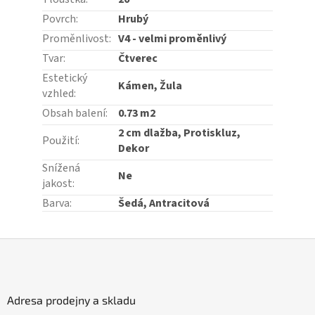
Povrch
:
Hrubý
Proměnlivost
:
V4 - velmi proměnlivý
Tvar
:
Čtverec
Estetický
Kámen, Žula
vzhled
:
Obsah balení
:
0.73 m2
2 cm dlažba, Protiskluz,
Použití
:
Dekor
Snížená
Ne
jakost
:
Barva
:
Šedá, Antracitová
Z
á
p
a
Adresa prodejny a skladu
t