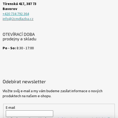
í
Tírenská 417, 387 73
Bavorov
+420 734 792 364
info@2cmdlazba.cz
OTEVÍRACÍ DOBA
prodejny a skladu
Po - So:
8:30 - 17:00
Odebírat newsletter
Vložte svůj e-mail a my vám budeme zasílat informace o nových
produktech na našem e-shopu.
E-mail