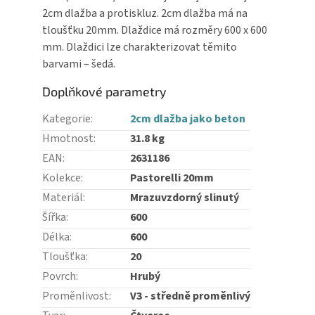
2cm dlažba a protiskluz. 2cm dlažba má na
tloušťku 20mm. Dlaždice má rozměry 600 x 600
mm. Dlaždici lze charakterizovat těmito
barvami – šedá.
Doplňkové parametry
Kategorie
:
2cm dlažba jako beton
Hmotnost
:
31.8 kg
EAN
:
2631186
Kolekce
:
Pastorelli 20mm
Materiál
:
Mrazuvzdorný slinutý
Šířka
:
600
Délka
:
600
Tloušťka
:
20
Povrch
:
Hrubý
Proměnlivost
:
V3 - středně proměnlivý