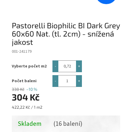
Pastorelli Biophilic BI Dark Grey
60x60 Nat. (tl. 2cm) - snížená
jakost
001-241179
Vyberte počet m2
Počet baleni
338 Kč
–10 %
304 Kč
Měrná
422,22 Kč / 1 m2
cena:
Skladem
(16 balení)