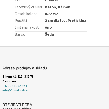
Tvar
:
Čtverec
Estetický vzhled
:
Beton, Kámen
Obsah balení
:
0.72 m2
Použití
:
2 cm dlažba, Protiskluz
Snížená jakost
:
Ano
Barva
:
Šedá
Z
á
p
a
Adresa prodejny a skladu
t
í
Tírenská 417, 387 73
Bavorov
+420 734 792 364
info@2cmdlazba.cz
OTEVÍRACÍ DOBA
prodejny a skladu