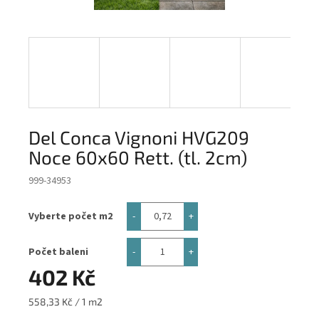
Del Conca Vignoni HVG209
Noce 60x60 Rett. (tl. 2cm)
999-34953
Vyberte počet m2
Počet baleni
402 Kč
Měrná
558,33 Kč / 1 m2
cena: