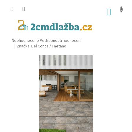
Přejít
na
NÁKUP
obsah
KOŠÍK
Průměrné
Neohodnoceno
Podrobnosti hodnocení
hodnocení
Značka:
Del Conca / Faetano
produktu
je
0,0
z
5
hvězdiček.