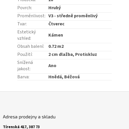
Povrch
:
Hrubý
Proměnlivost
:
V3 - středně proměnlivý
Tvar
:
Čtverec
Estetický
Kámen
vzhled
:
Obsah balení
:
0.72 m2
Použití
:
2 cm dlažba, Protiskluz
Snížená
Ano
jakost
:
Barva
:
Hnědá, Béžová
Z
á
p
a
Adresa prodejny a skladu
t
í
Tírenská 417, 387 73