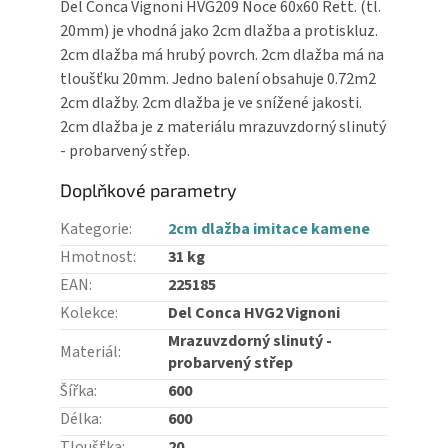
Del Conca Vignoni HVG209 Noce 60x60 Rett. (tl.
20mm) je vhodná jako 2cm dlažba a protiskluz.
2cm dlažba má hrubý povrch. 2cm dlažba má na
tloušťku 20mm. Jedno balení obsahuje 0.72m2
2cm dlažby. 2cm dlažba je ve snížené jakosti.
2cm dlažba je z materiálu mrazuvzdorný slinutý
- probarvený střep.
Doplňkové parametry
Kategorie
:
2cm dlažba imitace kamene
Hmotnost
:
31 kg
EAN
:
225185
Kolekce
:
Del Conca HVG2 Vignoni
Mrazuvzdorný slinutý -
Materiál
:
probarvený střep
Šířka
:
600
Délka
:
600
Tloušťka
:
20