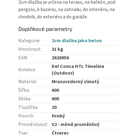
2cm dlažba je určena na terasu, na balkón, pod
pergolu, k bazénu, na zahradu, do interiéru, na
chodník, do exteriéru a do garáže.
Doplňkové parametry
Kategorie
:
2cm dlažba jako beton
Hmotnost
:
31 kg
EAN
:
2626956
Del Conca HTL Timeline
Kolekce
:
(Outdoor)
Materiál
:
Mrazuvzdorný slinutý
Šířka
:
600
Délka
:
600
Tloušťka
:
20
Povrch
:
Hrubý
Proměnlivost
:
V2 - mírně proměnlivý
Tvar
:
Čtverec