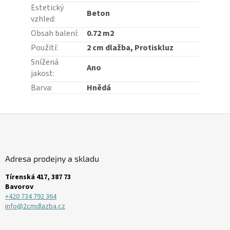
Estetický
Beton
vzhled
:
Obsah balení
:
0.72 m2
Použití
:
2 cm dlažba, Protiskluz
Snížená
Ano
jakost
:
Barva
:
Hnědá
Z
á
p
a
Adresa prodejny a skladu
t
í
Tírenská 417, 387 73
Bavorov
+420 734 792 364
info@2cmdlazba.cz