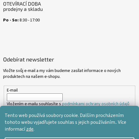
OTEVÍRACÍ DOBA
prodejny a skladu
Po - So:
8:30 - 17:00
Odebírat newsletter
Vložte svůj e-mail a my vám budeme zasílat informace o nových
produktech na našem e-shopu.
E-mail
Vložením e-mailu souhlasíte s
podmínkami ochrany osobních údajů
Tento web používá soubory cookie. Dalším procházením
PŘIHLÁSIT SE
tohoto webu vyjadřujete souhlas s jejich používáním.. Více
informací
zde
.