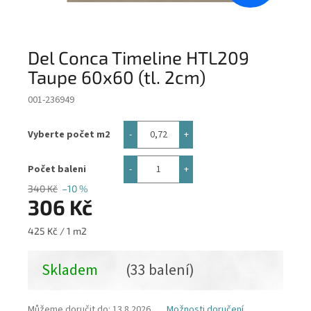
Del Conca Timeline HTL209
Taupe 60x60 (tl. 2cm)
001-236949
Vyberte počet m2
Počet baleni
340 Kč
–10 %
306 Kč
Měrná
425 Kč / 1 m2
cena:
Skladem
(33 balení)
Můžeme doručit do:
13.8.2026
Možnosti doručení