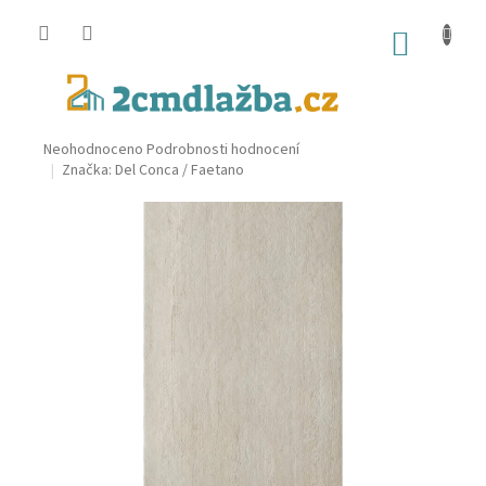
Přejít
na
NÁKUP
obsah
KOŠÍK
Průměrné
Neohodnoceno
Podrobnosti hodnocení
hodnocení
Značka:
Del Conca / Faetano
produktu
je
0,0
z
5
hvězdiček.