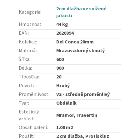
2cm dlažba ve snížené
Kategorie
:
jakosti
Hmotnost
:
44 kg
EAN
:
2626894
Kolekce
:
Del Conca 20mm
Materiál
:
Mrazuvzdorný slinutý
Šířka
:
600
Délka
:
900
Tloušťka
:
20
Povrch
:
Hrubý
Proměnlivost
:
V3 - středně proměnlivý
Tvar
:
Obdélník
Estetický
Mramor, Travertin
vzhled
:
Obsah balení
:
1.08 m2
Použití
:
2 cm dlažba, Protiskluz