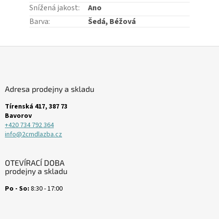
Snížená jakost
:
Ano
Barva
:
Šedá, Béžová
Z
á
p
a
Adresa prodejny a skladu
t
í
Tírenská 417, 387 73
Bavorov
+420 734 792 364
info@2cmdlazba.cz
OTEVÍRACÍ DOBA
prodejny a skladu
Po - So:
8:30 - 17:00