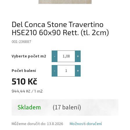
Del Conca Stone Travertino
HSE210 60x90 Rett. (tl. 2cm)
001-236887
Vyberte počet m2
Počet baleni
510 Kč
Měrná
944,44 Kč / 1 m2
cena:
Skladem
(17 balení)
Můžeme doručit do:
13.8.2026
Možnosti doručení