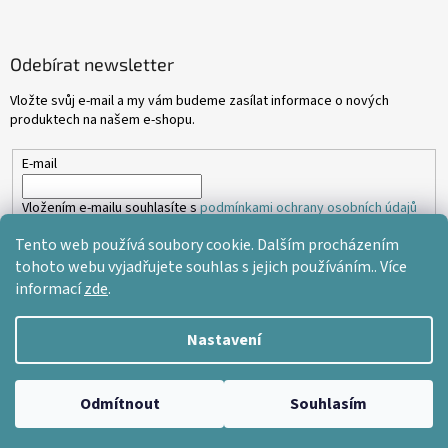
Odebírat newsletter
Vložte svůj e-mail a my vám budeme zasílat informace o nových
produktech na našem e-shopu.
E-mail
Vložením e-mailu souhlasíte s
podmínkami ochrany osobních údajů
Tento web používá soubory cookie. Dalším procházením
PŘIHLÁSIT SE
tohoto webu vyjadřujete souhlas s jejich používáním.. Více
informací
zde
.
Nastavení
Vytvořil Shoptet
Odmítnout
Souhlasím
Copyright 2026
2cm dlažba
. Všechna práva vyhrazena.