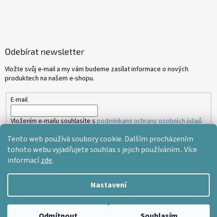
Odebírat newsletter
Vložte svůj e-mail a my vám budeme zasílat informace o nových
produktech na našem e-shopu.
E-mail
Vložením e-mailu souhlasíte s
podmínkami ochrany osobních údajů
Tento web používá soubory cookie. Dalším procházením
PŘIHLÁSIT SE
tohoto webu vyjadřujete souhlas s jejich používáním.. Více
informací
zde
.
Nastavení
Vytvořil Shoptet
Odmítnout
Souhlasím
Copyright 2026
2cm dlažba
. Všechna práva vyhrazena.