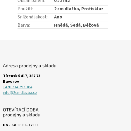
Obsah balení
:
0.72 m2
Použití
:
2 cm dlažba, Protiskluz
Snížená jakost
:
Ano
Barva
:
Hnědá, Šedá, Béžová
Z
á
p
a
Adresa prodejny a skladu
t
í
Tírenská 417, 387 73
Bavorov
+420 734 792 364
info@2cmdlazba.cz
OTEVÍRACÍ DOBA
prodejny a skladu
Po - So:
8:30 - 17:00