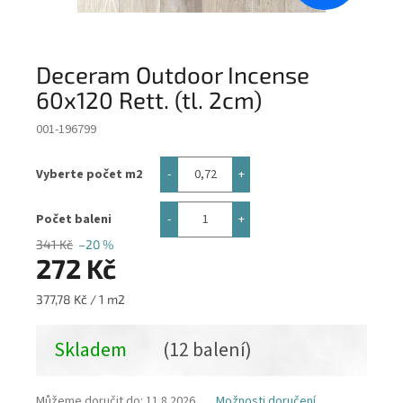
Deceram Outdoor Incense
60x120 Rett. (tl. 2cm)
001-196799
Vyberte počet m2
Počet baleni
341 Kč
–20 %
272 Kč
Měrná
377,78 Kč / 1 m2
cena:
Skladem
(12 balení)
Můžeme doručit do:
11.8.2026
Možnosti doručení