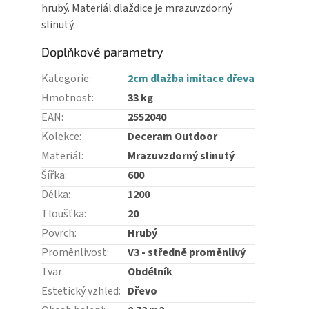
hrubý. Materiál dlaždice je mrazuvzdorný
slinutý.
Doplňkové parametry
Kategorie
:
2cm dlažba imitace dřeva
Hmotnost
:
33 kg
EAN
:
2552040
Kolekce
:
Deceram Outdoor
Materiál
:
Mrazuvzdorný slinutý
Šířka
:
600
Délka
:
1200
Tloušťka
:
20
Povrch
:
Hrubý
Proměnlivost
:
V3 - středně proměnlivý
Tvar
:
Obdélník
Estetický vzhled
:
Dřevo