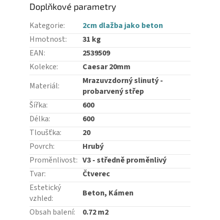
Doplňkové parametry
Kategorie
:
2cm dlažba jako beton
Hmotnost
:
31 kg
EAN
:
2539509
Kolekce
:
Caesar 20mm
Mrazuvzdorný slinutý -
Materiál
:
probarvený střep
Šířka
:
600
Délka
:
600
Tloušťka
:
20
Povrch
:
Hrubý
Proměnlivost
:
V3 - středně proměnlivý
Tvar
:
Čtverec
Estetický
Beton, Kámen
vzhled
:
Obsah balení
:
0.72 m2