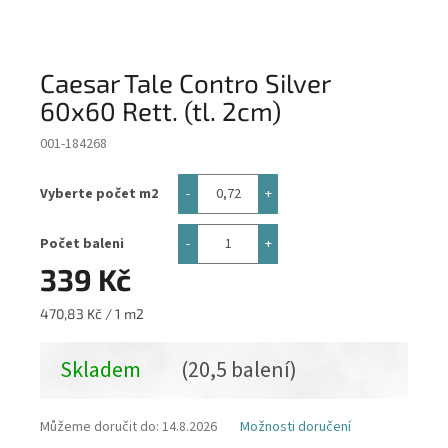
Caesar Tale Contro Silver
60x60 Rett. (tl. 2cm)
001-184268
Vyberte počet m2
Počet baleni
339 Kč
Měrná
470,83 Kč / 1 m2
cena:
Skladem
(20,5 balení)
Můžeme doručit do:
14.8.2026
Možnosti doručení