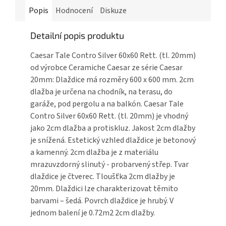
Popis
Hodnocení
Diskuze
Detailní popis produktu
Caesar Tale Contro Silver 60x60 Rett. (tl. 20mm)
od výrobce Ceramiche Caesar ze série Caesar
20mm: Dlaždice má rozměry 600 x 600 mm. 2cm
dlažba je určena na chodník, na terasu, do
garáže, pod pergolu a na balkón. Caesar Tale
Contro Silver 60x60 Rett. (tl. 20mm) je vhodný
jako 2cm dlažba a protiskluz. Jakost 2cm dlažby
je snížená. Estetický vzhled dlaždice je betonový
a kamenný. 2cm dlažba je z materiálu
mrazuvzdorný slinutý - probarvený střep. Tvar
dlaždice je čtverec. Tloušťka 2cm dlažby je
20mm. Dlaždici lze charakterizovat těmito
barvami – šedá. Povrch dlaždice je hrubý. V
jednom balení je 0.72m2 2cm dlažby.