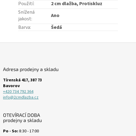
Použití
:
2 cm dlažba, Protiskluz
Snížená
Ano
jakost
:
Barva
:
Šedá
Z
á
p
a
Adresa prodejny a skladu
t
í
Tírenská 417, 387 73
Bavorov
+420 734 792 364
info@2cmdlazba.cz
OTEVÍRACÍ DOBA
prodejny a skladu
Po - So:
8:30 - 17:00